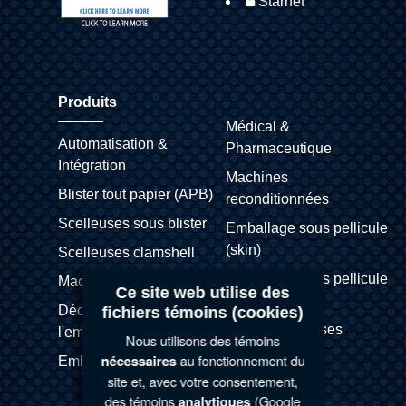
Starnet
Produits
Médical &
Automatisation &
Pharmaceutique
Intégration
Machines
Blister tout papier (APB)
reconditionnées
Scelleuses sous blister
Emballage sous pellicule
(skin)
Scelleuses clamshell
Emballage sous pellicule
Machines sur mesure
Ce site web utilise des
étirable
Découpeuses à
fichiers témoins (cookies)
Thermoformeuses
l'emporte-pièce
Nous utilisons des témoins
au fonctionnement du
nécessaires
Emballage alimentaire
site et, avec votre consentement,
des témoins
(Google
analytiques